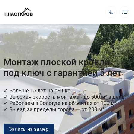
ООО «Пласткров»
Услуги
Допуслуги
Портфолио
Этапы работ
Монтаж плоской кровли
Контакты
под ключ с гарантией 5 лет
Оставить заявку
✓ Больше 15 лет на рынке
График работы:
Звонки по телефону
✓ Высокая скорость монтажа - до 500 м² в день
с 7:00 до 21:00
✓ Работаем в Вологде на объектах от 100 м²
plastkrov35@mail.ru
✓ Выезд за пределы города — от 200 м²
+7 (953) 509-57-06
Обратный вызов
Запись на замер